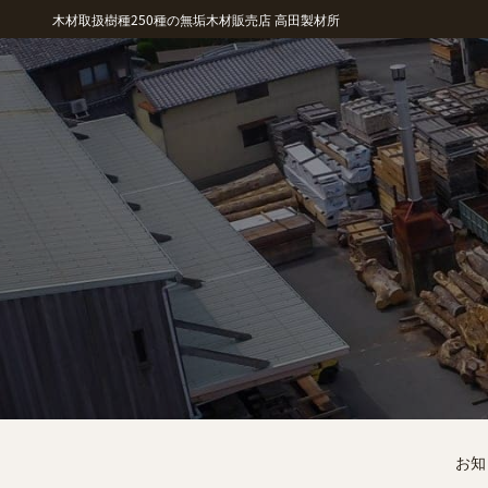
木材取扱樹種250種の無垢木材販売店 高田製材所
お知