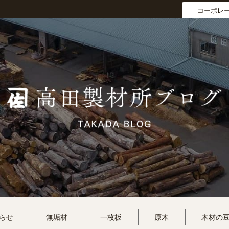
コーポレ
らせ
無垢材
一枚板
原木
木材の