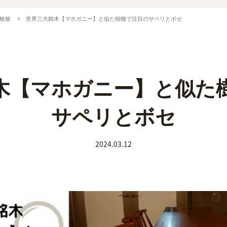
枚板
世界三大銘木【マホガニー】と似た樹種で注目のサペリとボセ
木【マホガニー】と似た
サペリとボセ
2024.03.12