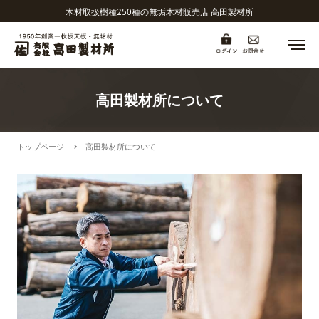
木材取扱樹種250種の無垢木材販売店 高田製材所
メニ
高田製材所について
トップページ
高田製材所について