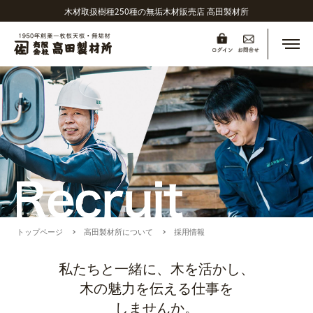
木材取扱樹種250種の無垢木材販売店 高田製材所
メニ
トップページ
高田製材所について
採用情報
私たちと一緒に、木を活かし、
木の魅力を伝える仕事を
しませんか。