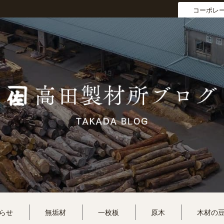
コーポレ
らせ
無垢材
一枚板
原木
木材の