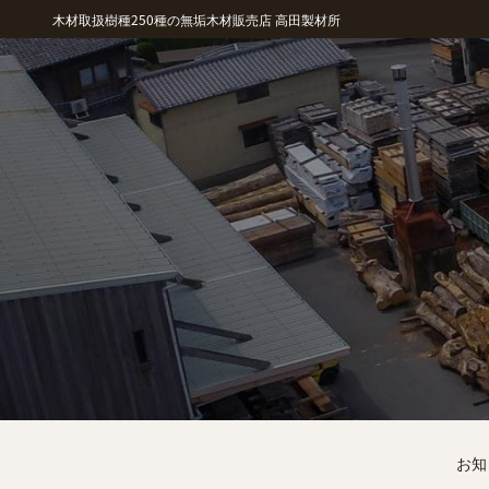
木材取扱樹種250種の無垢木材販売店 高田製材所
お知