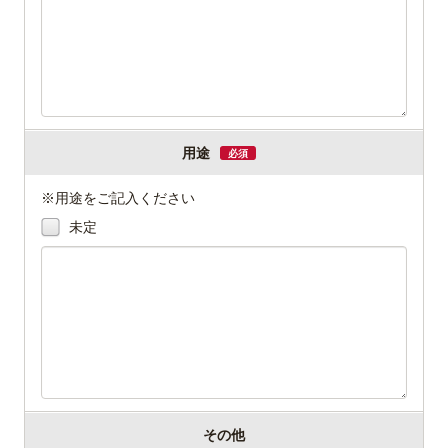
用途
必須
※用途をご記入ください
未定
その他