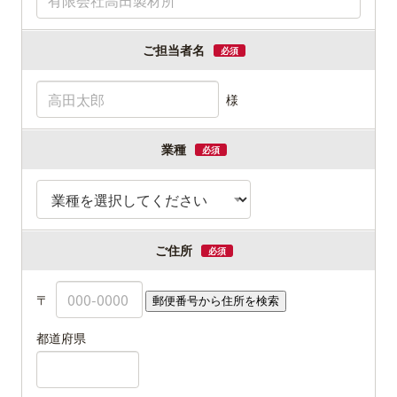
ご担当者名
必須
様
業種
必須
ご住所
必須
〒
都道府県