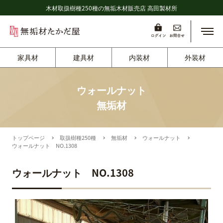
木材取扱樹種250種の無垢木材販売店 高田製材所
メニ
家具材
建具材
内装材
外装材
ウォールナット
無垢材
トップページ
取扱樹種250種
無垢材
ウォールナット
ウォールナット NO.1308
ウォールナット NO.1308