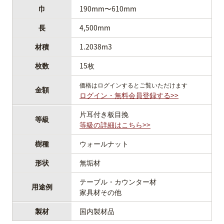
巾
190mm〜610mm
長
4,500mm
材積
1.2038m3
枚数
15枚
価格はログインするとご覧いただけます
金額
ログイン・無料会員登録する>>
片耳付き板目挽
等級
等級の詳細はこちら>>
樹種
ウォールナット
形状
無垢材
テーブル・カウンター材
用途例
家具材その他
製材
国内製材品