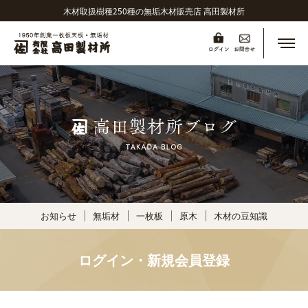
木材取扱樹種250種の無垢木材販売店 高田製材所
メニ
お知らせ
無垢材
一枚板
原木
木材の豆知識
ログイン・新規会員登録