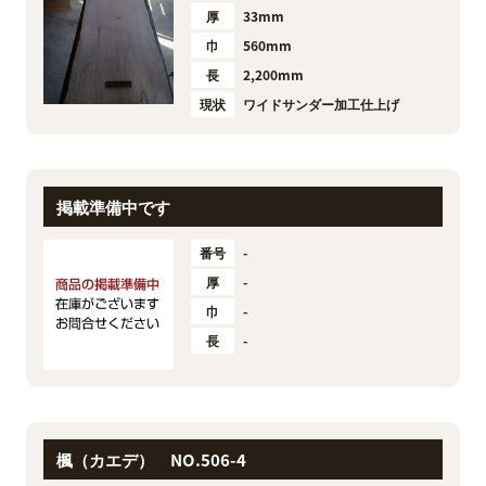
厚
33mm
巾
560mm
長
2,200mm
現状
ワイドサンダー加工仕上げ
掲載準備中です
番号
-
厚
-
巾
-
長
-
楓（カエデ） NO.506-4