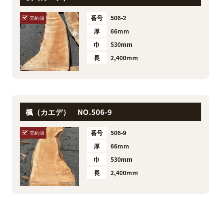
番号
506-2
売約済
厚
66mm
巾
530mm
長
2,400mm
楓（カエデ） NO.506-9
番号
506-9
売約済
厚
66mm
巾
530mm
長
2,400mm