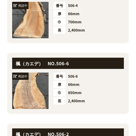
番号
506-4
商談中
厚
66mm
巾
700mm
長
2,400mm
楓（カエデ） NO.506-6
番号
506-6
商談中
厚
66mm
巾
850mm
長
2,400mm
楓（カエデ） NO.506-2