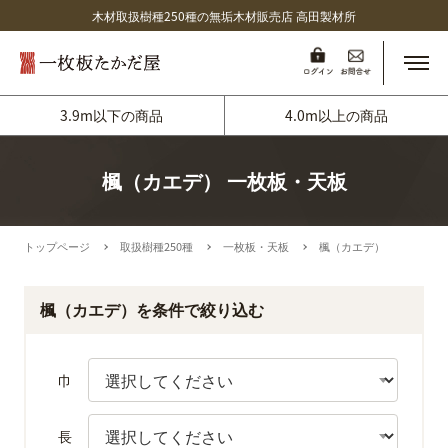
木材取扱樹種250種の無垢木材販売店 高田製材所
メニ
3.9m以下の商品
4.0m以上の商品
楓（カエデ） 一枚板・天板
トップページ
取扱樹種250種
一枚板・天板
楓（カエデ）
楓（カエデ）を条件で絞り込む
巾
長