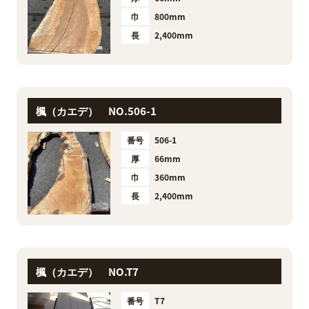
巾
800mm
長
2,400mm
楓（カエデ） NO.506-1
番号
506-1
厚
66mm
巾
360mm
長
2,400mm
楓（カエデ） NO.T7
番号
T7