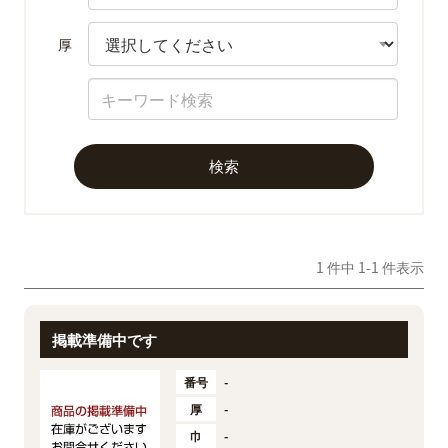
厚
1 件中 1-1 件表示
掲載準備中です
番号
-
厚
-
巾
-