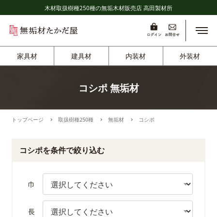
木材取扱樹種250種の無垢木材販売店 高田製材所
メニ
家具材
建具材
内装材
外装材
コシポ 無垢材
トップページ
取扱樹種250種
無垢材
コシポ
コシポを条件で絞り込む
巾
長