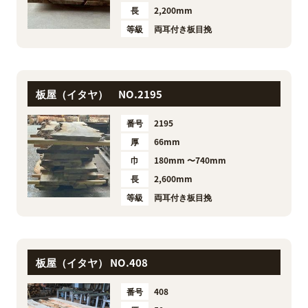
長
2,200mm
等級
両耳付き板目挽
板屋（イタヤ） NO.2195
番号
2195
厚
66mm
巾
180mm 〜740mm
長
2,600mm
等級
両耳付き板目挽
板屋（イタヤ） NO.408
番号
408