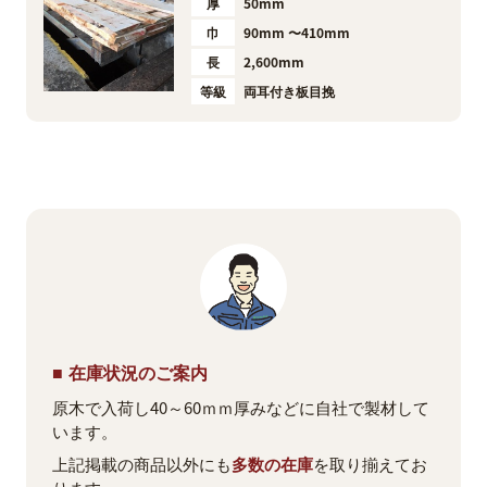
厚
50mm
巾
90mm 〜410mm
長
2,600mm
等級
両耳付き板目挽
在庫状況のご案内
原木で入荷し40～60ｍｍ厚みなどに自社で製材して
います。
上記掲載の商品以外にも
多数の在庫
を取り揃えてお