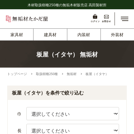
木材取扱樹種250種の無垢木材販売店 高田製材所
メニ
家具材
建具材
内装材
外装材
板屋（イタヤ） 無垢材
トップページ
取扱樹種250種
無垢材
板屋（イタヤ）
板屋（イタヤ）を条件で絞り込む
巾
長