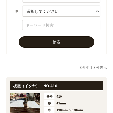
厚
3 件中 1-3 件表示
板屋（イタヤ） NO.410
番号
410
厚
45mm
巾
190mm 〜530mm