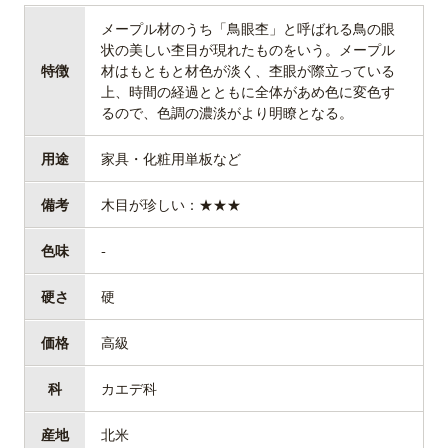
メープル材のうち「鳥眼杢」と呼ばれる鳥の眼
状の美しい杢目が現れたものをいう。メープル
特徴
材はもともと材色が淡く、杢眼が際立っている
上、時間の経過とともに全体があめ色に変色す
るので、色調の濃淡がより明瞭となる。
用途
家具・化粧用単板など
備考
木目が珍しい：★★★
色味
-
硬さ
硬
価格
高級
科
カエデ科
産地
北米