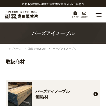
木材取扱樹種250種の無垢木材販売店 高田製材所
メニ
バーズアイメープル
トップページ
取扱樹種250種
バーズアイメープル
取扱商材
バーズアイメープル
無垢材