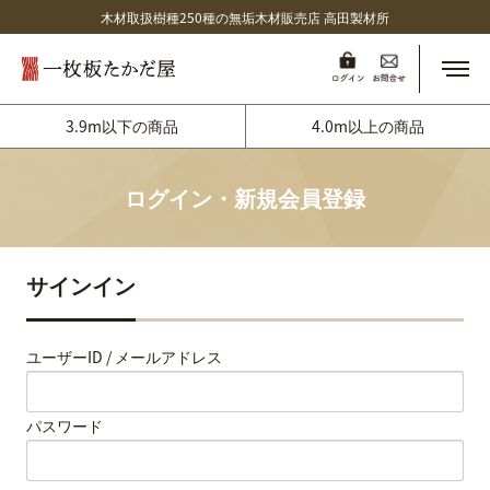
木材取扱樹種250種の無垢木材販売店 高田製材所
メニ
3.9m以下の商品
4.0m以上の商品
ログイン・新規会員登録
サインイン
ユーザーID / メールアドレス
パスワード