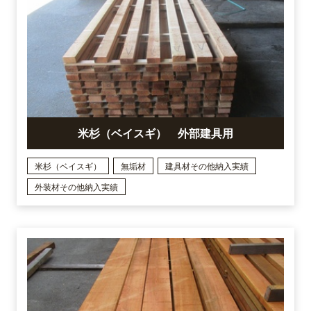
米杉（ベイスギ） 外部建具用
米杉（ベイスギ）
無垢材
建具材その他納入実績
外装材その他納入実績