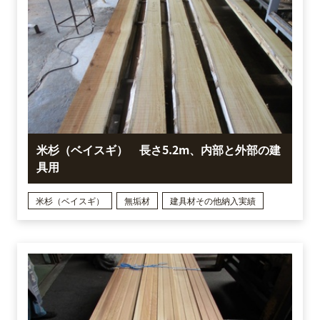
米杉（ベイスギ） 長さ5.2m、内部と外部の建
具用
米杉（ベイスギ）
無垢材
建具材その他納入実績