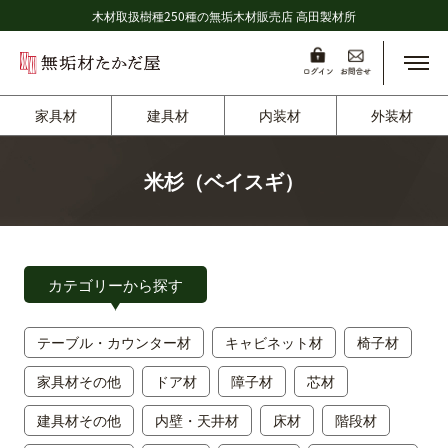
木材取扱樹種250種の無垢木材販売店 高田製材所
メニ
家具材
建具材
内装材
外装材
米杉（ベイスギ）
カテゴリーから探す
テーブル・カウンター材
キャビネット材
椅子材
家具材その他
ドア材
障子材
芯材
建具材その他
内壁・天井材
床材
階段材