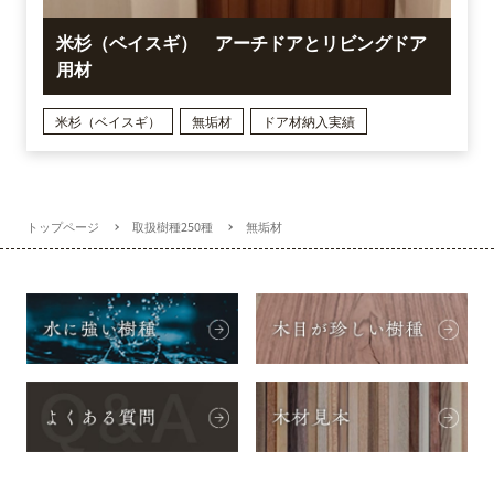
米杉（ベイスギ） アーチドアとリビングドア
用材
米杉（ベイスギ）
無垢材
ドア材納入実績
トップページ
取扱樹種250種
無垢材