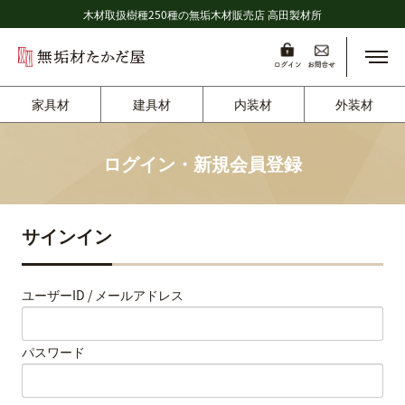
木材取扱樹種250種の無垢木材販売店 高田製材所
メニ
家具材
建具材
内装材
外装材
ログイン・新規会員登録
サインイン
ユーザーID / メールアドレス
パスワード