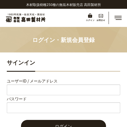
木材取扱樹種250種の無垢木材販売店 高田製材所
メニ
ログイン・新規会員登録
サインイン
ユーザーID / メールアドレス
パスワード