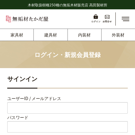
木材取扱樹種250種の無垢木材販売店 高田製材所
メニ
家具材
建具材
内装材
外装材
ログイン・新規会員登録
サインイン
ユーザーID / メールアドレス
パスワード