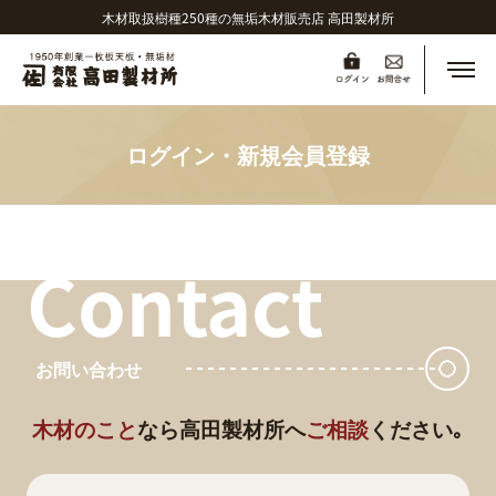
木材取扱樹種250種の無垢木材販売店 高田製材所
メニ
ログイン・新規会員登録
Contact
お問い合わせ
木材のこと
なら
高田製材所へ
ご相談
ください｡