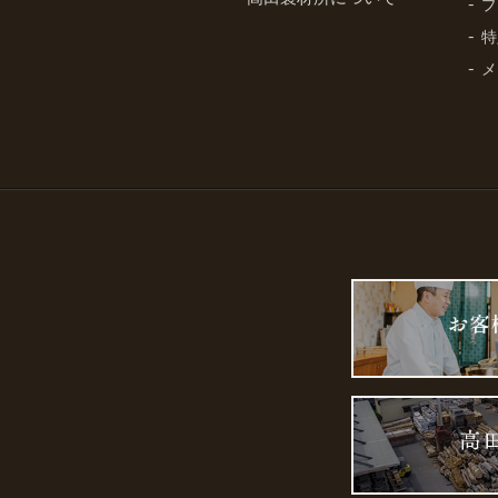
プ
特
メ