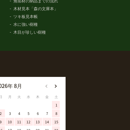
無垢材の納品までの流れ
木材見本「森の文庫本」
ツキ板見本帳
水に強い樹種
木目が珍しい樹種
026年 8月
2026年 9月
日
月
火
水
木
金
土
日
月
火
水
木
金
土
1
1
2
3
4
5
2
3
4
5
6
7
8
6
7
8
9
10
11
12
9
10
11
12
13
14
15
13
14
15
16
17
18
19