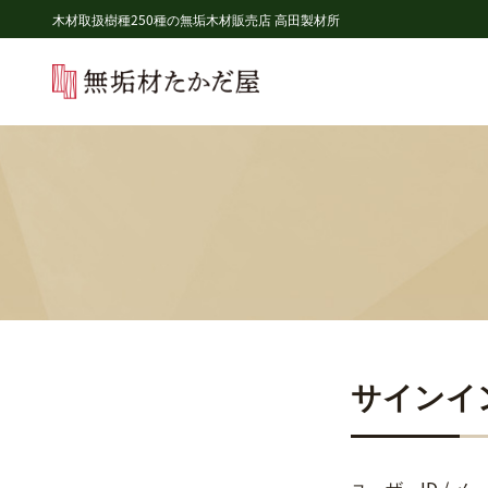
木材取扱樹種250種の無垢木材販売店 高田製材所
サインイ