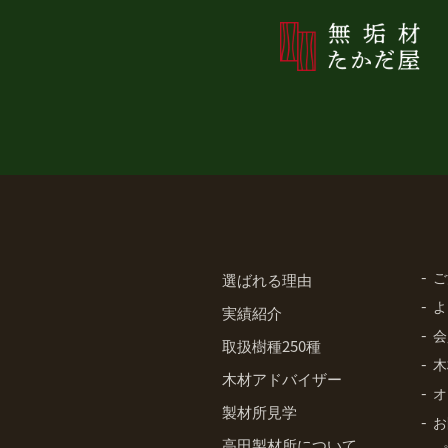
ご
選ばれる理由
よ
実績紹介
会
取扱樹種250種
木
木材アドバイザー
オ
製材所見学
お
高田製材所について