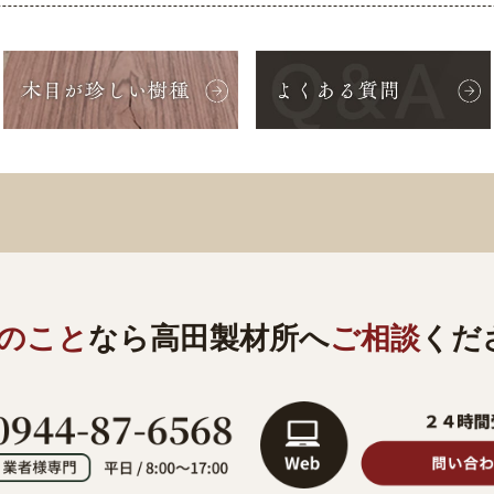
のこと
なら
高田製材所へ
ご相談
くだ