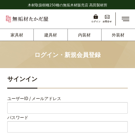
木材取扱樹種250種の無垢木材販売店 高田製材所
メニ
家具材
建具材
内装材
外装材
ログイン・新規会員登録
サインイン
ユーザーID / メールアドレス
パスワード