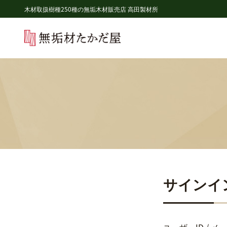
木材取扱樹種250種の無垢木材販売店 高田製材所
サインイ