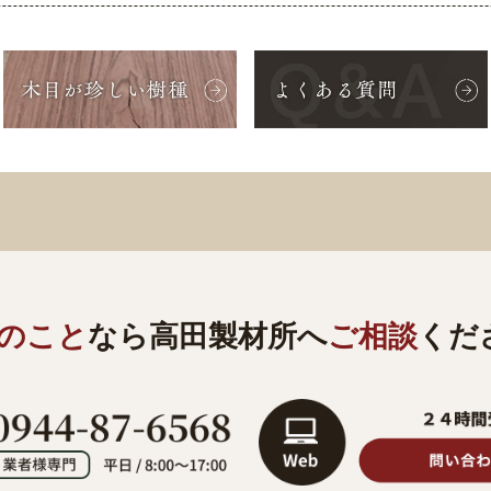
のこと
なら
高田製材所へ
ご相談
くだ