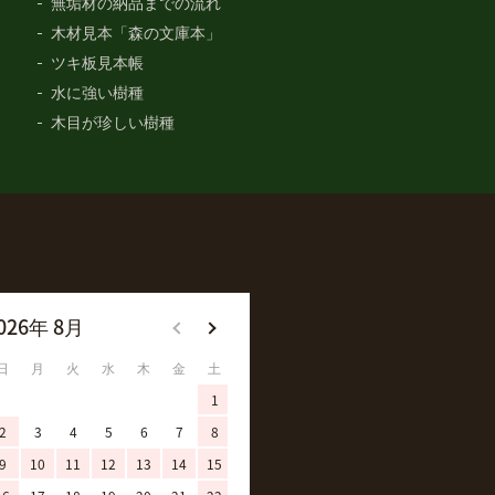
無垢材の納品までの流れ
木材見本「森の文庫本」
ツキ板見本帳
水に強い樹種
木目が珍しい樹種
026年 8月
2026年 9月
日
月
火
水
木
金
土
日
月
火
水
木
金
土
1
1
2
3
4
5
2
3
4
5
6
7
8
6
7
8
9
10
11
12
9
10
11
12
13
14
15
13
14
15
16
17
18
19