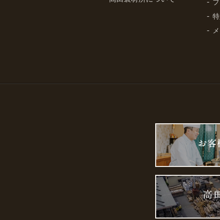
プ
特
メ