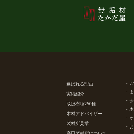
ご
選ばれる理由
よ
実績紹介
会
取扱樹種250種
木
木材アドバイザー
オ
製材所見学
お
高田製材所について