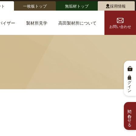
ート
一枚板トップ
無垢材トップ
採用情報
バイザー
製材所見学
高田製材所について
お問い合わせ
会員登録・ログイン
問い合わせる