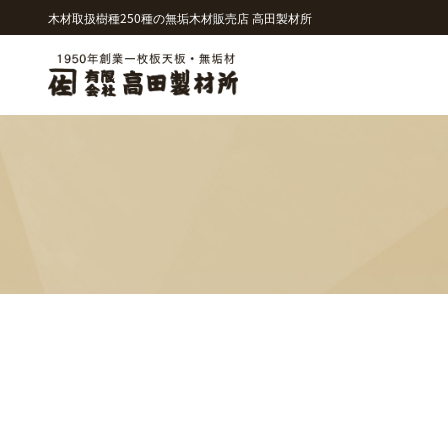
木材取扱樹種250種の無垢木材販売店 高田製材所