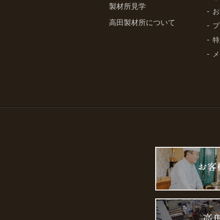
製材所見学
お
高田製材所について
プ
特
メ