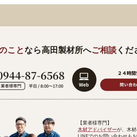
のこと
なら
高田製材所へ
ご相談
くだ
【業者様専門】
木材アドバイザー
が、木材
LINEでのお問い合わせも