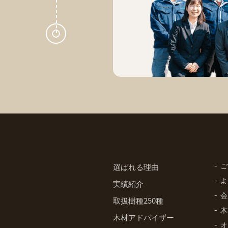
ご
選ばれる理由
よ
実績紹介
会
取扱樹種250種
木
木材アドバイザー
オ